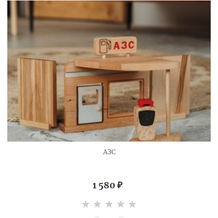
АЗС
1 580
₽