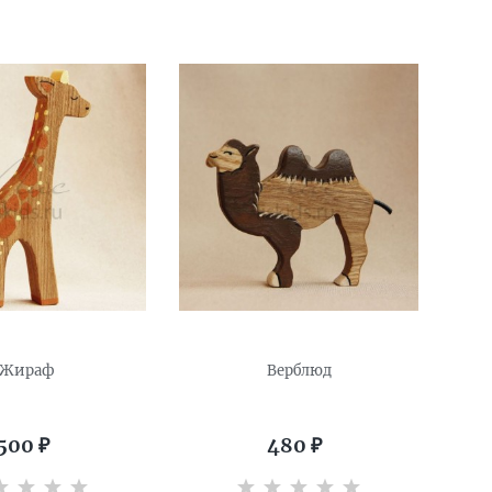
Жираф
Верблюд
500
₽
480
₽