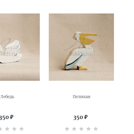
Лебедь
Пеликан
350
₽
350
₽