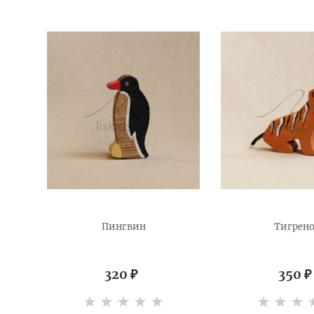
Пингвин
Тигрен
320
₽
350
₽