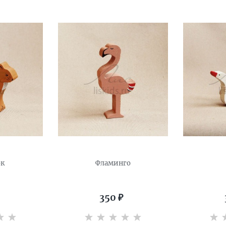
ок
Фламинго
350
₽