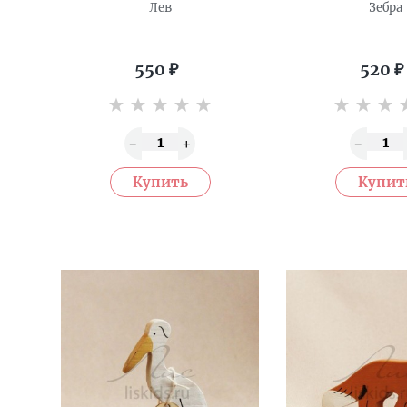
Лев
Зебра
550
₽
520
₽