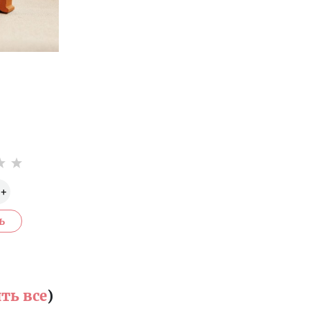
ть все
)