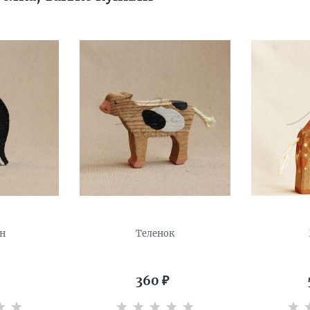
н
Теленок
360
₽