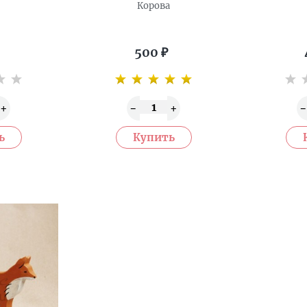
Корова
500
₽