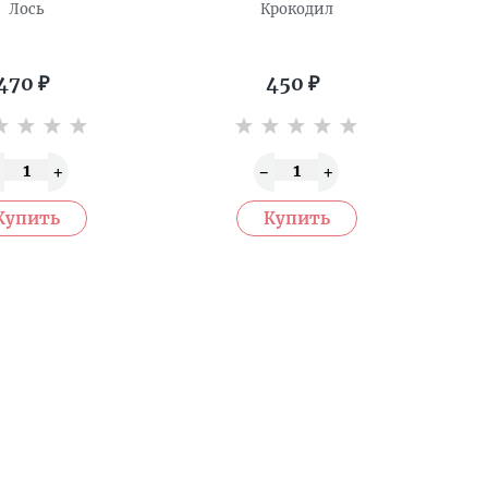
Лось
Крокодил
470
₽
450
₽