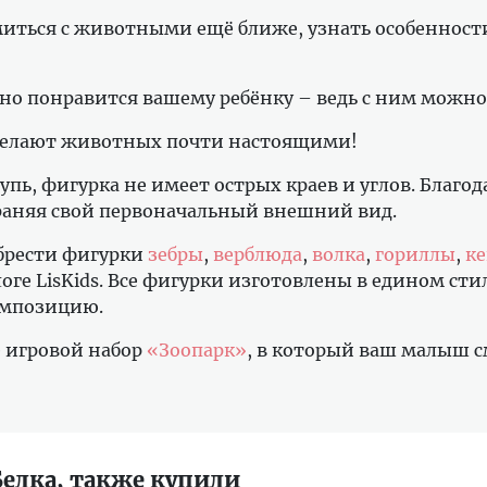
миться с животными ещё ближе, узнать особенности
но понравится вашему ребёнку – ведь с ним можно
 делают животных почти настоящими!
пь, фигурка не имеет острых краев и углов. Благо
раняя свой первоначальный внешний вид.
брести фигурки
зебры
,
верблюда
,
волка
,
гориллы
,
ке
логе LisKids. Все фигурки изготовлены в едином ст
композицию.
 игровой набор
«Зоопарк»
, в который ваш малыш с
елка, также купили