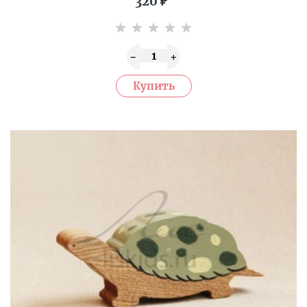
320
₽