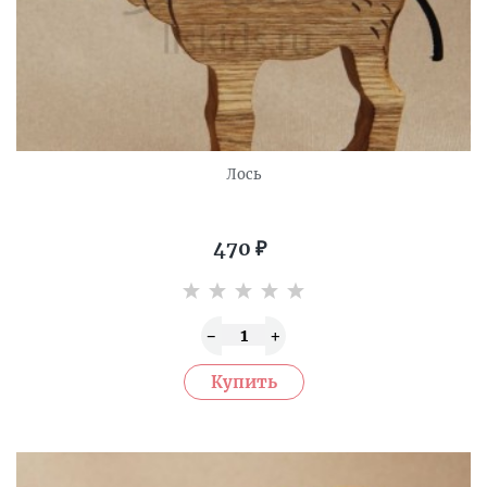
Лось
470
₽