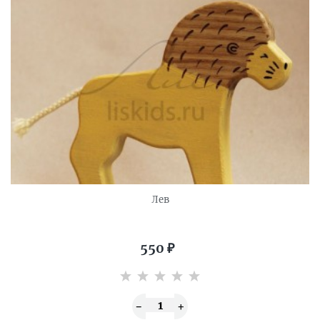
Лев
550
₽