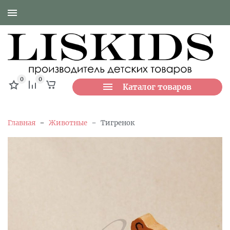
0
0
Каталог товаров
-
-
Главная
Животные
Тигренок