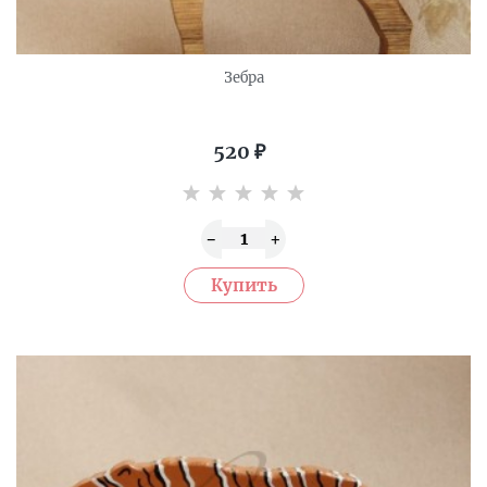
Зебра
520
₽