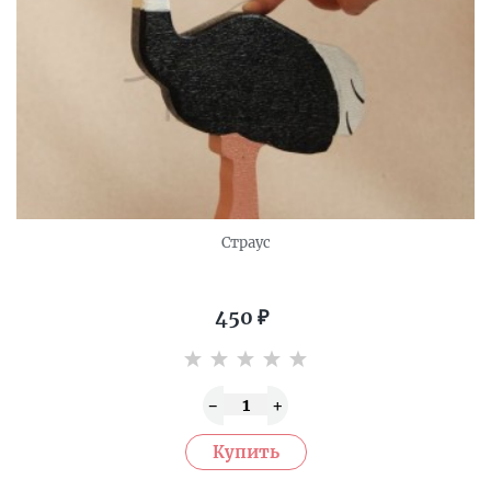
Страус
450
₽