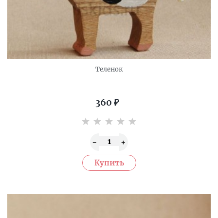
Теленок
360
₽