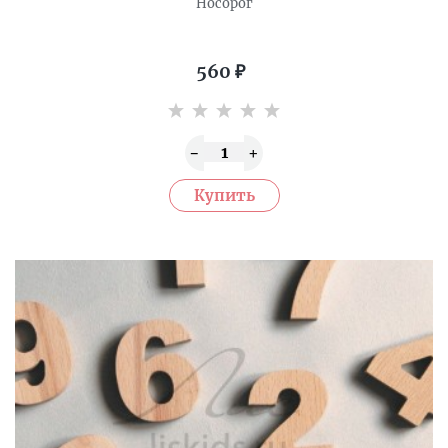
Носорог
560
₽