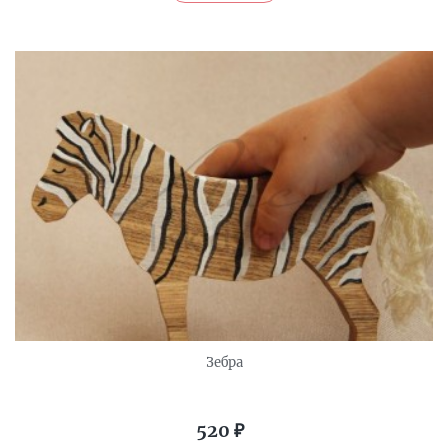
Зебра
520
₽