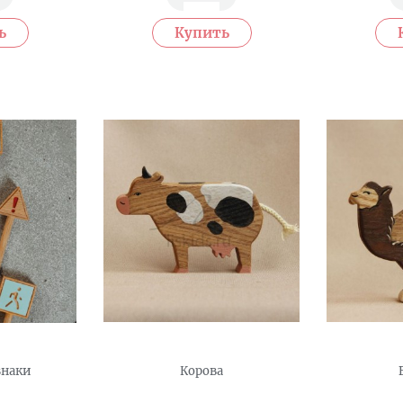
знаки
Корова