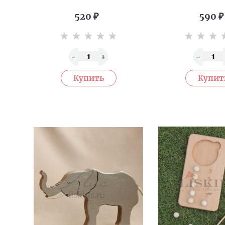
520
₽
590
₽