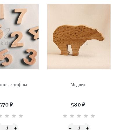
янные цифры
Медведь
570
₽
580
₽