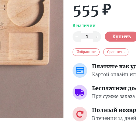
555
₽
В наличии
Избранное
Сравнить
Платите как у
Картой онлайн и
Бесплатная до
При сумме заказа 
Полный возвра
В течении 14 дне