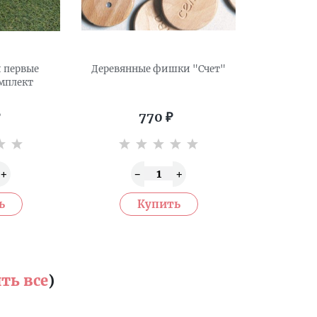
 первые
Деревянные фишки "Счет"
мплект
770
₽
ть все
)