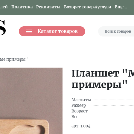
елей
Политика
Реквизиты
Возврат товара/услуги
Еще...
Каталог товаров
вые примеры"
Планшет "
примеры"
Магниты
Размер
Возраст
Вес
арт.
1.004