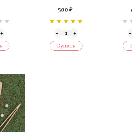
500
₽