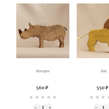
Носорог
Лев
560
₽
550
₽