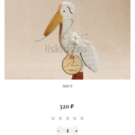
Аист
320
₽