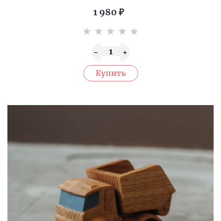
1 980
₽