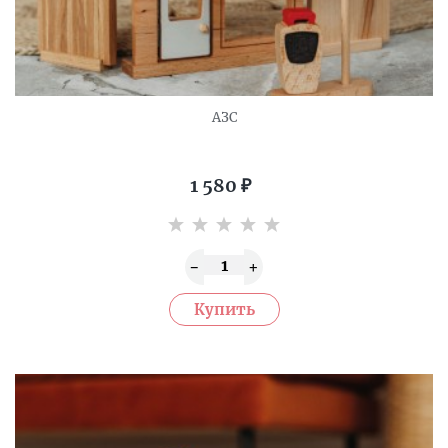
АЗС
1 580
₽