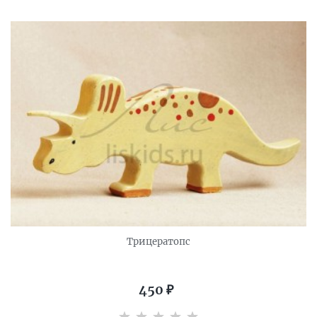
Трицератопс
450
₽