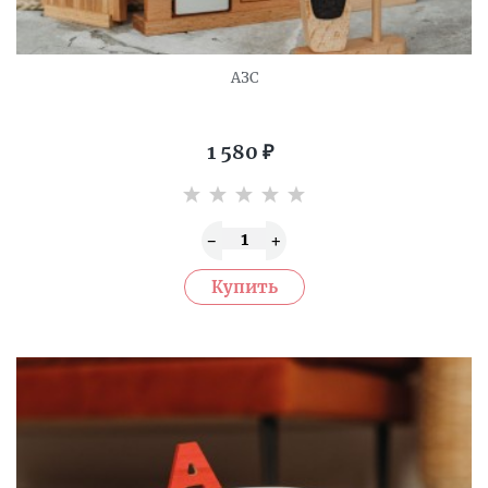
АЗС
1 580
₽