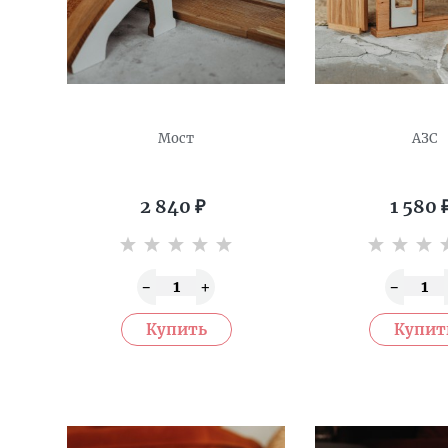
Мост
АЗС
2 840
₽
1 580