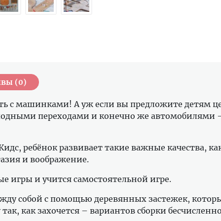
вы (0)
ть с машинками! А уж если вы предложите детям 
ходными переходами и конечно же автомобилями – 
идс, ребёнок развивает такие важные качества, ка
азия и воображение.
е игры и учится самостоятельной игре.
ежду собой с помощью деревянных застежек, котор
у так, как захочется – вариантов сборки бесчислен