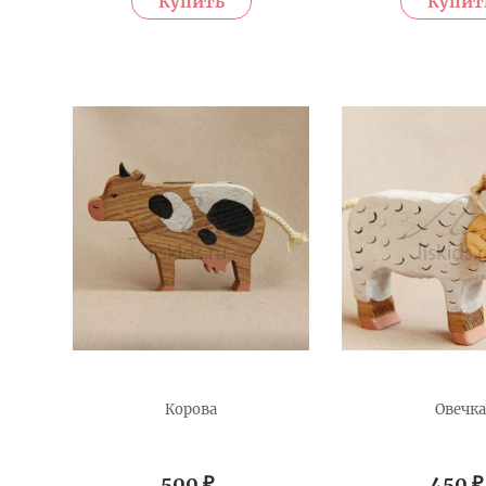
Корова
Овечка
500
₽
450
₽