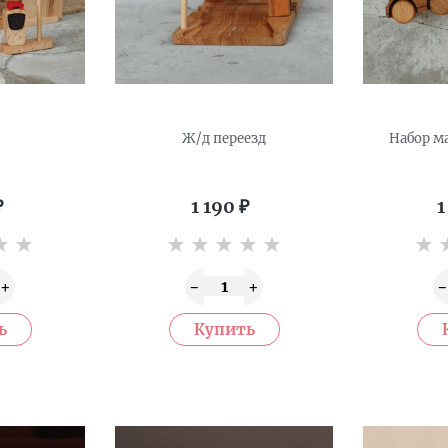
Ж/д переезд
Набор м
₽
1 190
₽
1