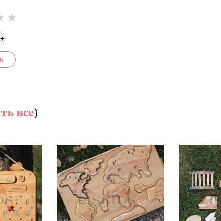
ть все
)