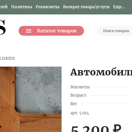
елей
Политика
Реквизиты
Возврат товара/услуги
Еще...
Каталог товаров
LISKIDS
Автомобиль
Магниты
Возраст
Вес
арт.
5.014
5 200
₽