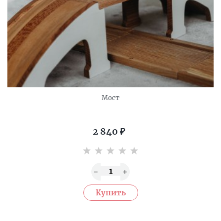
Мост
2 840
₽