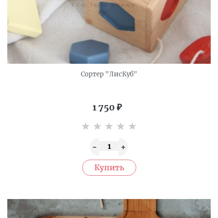
Сортер "ЛисКуб"
1 750
₽