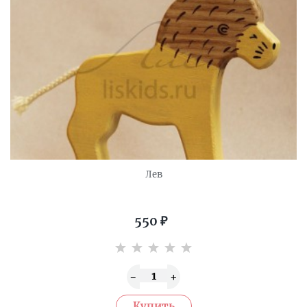
Лев
550
₽