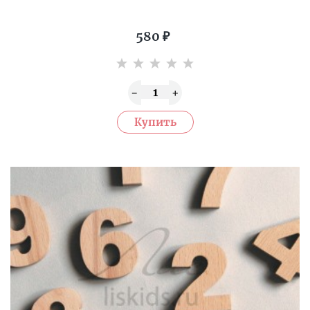
580
₽