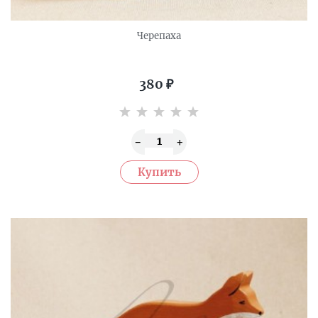
Черепаха
380
₽