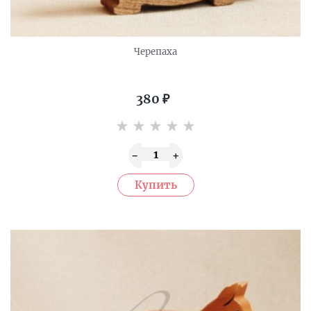
Черепаха
380
₽