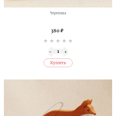
Черепаха
380
₽